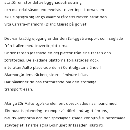
stå för en stor del av byggnadsutrustning
och material såsom exempelvis travertinplattorna som
skulle slingra sig längs Marmorgårdens räcken samt den
vita Carrara-marmorn (Blanc Claire) på golvet.
Det var kraftig sjögång under den fartygstransport som seglade
från Italien med travertinplattorna.
Under färden lossnade en del plattor från sina fästen och
förstördes. De skadade plattorna förkastades dock
inte utan Aalto placerade dem i Centralgatans ände i
Marmorgårdens räcken, skurna i mindre bitar.
Där påminner de oss fortfarande om den stormiga
transportresan.
Många för Aalto typiska element utvecklades i samband med
Järnhusets planering, exempelvis dörrhandtaget i brons,
Nauris-lamporna och det specialdesignade koboltblå rundformade
stavteglet. I närbelägna Bokhuset är fasaden nästintill