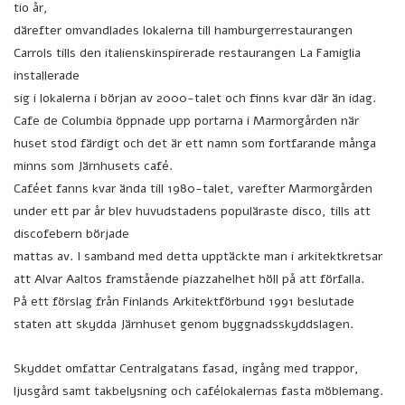
tio år,
därefter omvandlades lokalerna till hamburgerrestaurangen
Carrols tills den italienskinspirerade restaurangen La Famiglia
installerade
sig i lokalerna i början av 2000-talet och finns kvar där än idag.
Cafe de Columbia öppnade upp portarna i Marmorgården när
huset stod färdigt och det är ett namn som fortfarande många
minns som Järnhusets café.
Caféet fanns kvar ända till 1980-talet, varefter Marmorgården
under ett par år blev huvudstadens populäraste disco, tills att
discofebern började
mattas av. I samband med detta upptäckte man i arkitektkretsar
att Alvar Aaltos framstående piazzahelhet höll på att förfalla.
På ett förslag från Finlands Arkitektförbund 1991 beslutade
staten att skydda Järnhuset genom byggnadsskyddslagen.
Skyddet omfattar Centralgatans fasad, ingång med trappor,
ljusgård samt takbelysning och cafélokalernas fasta möblemang.