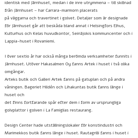
identisk med Järnhuset, medan i de inre utrymmena – till skillnad
från Järnhuset – har Carrara-marmorn placerats
på väggarna och travertinet i golvet. Detaljer som är designade
för Järnhuset går att beskåda bland annat i Helsingfors Elhus,
Kulturhus och Kelas huvudkontor, Seinäjokis kommuncenter och i
Lappia-huset i Rovaniemi.
I över sextio år har också många berömda verksamheter funnits i
Järnhuset. Utöver Hakasalmen Oy fanns Artek i huset i två olika
omgångar.
Arteks butik och Galleri Artek fanns på gatuplan och på andra
våningen. Bageriet Hildén och Lihakuntas butik fanns länge i
huset och
det finns fortfarande spår efter dem i form av ursprungliga
golvplattor i golven i La Famiglias restaurang.
Design Center hade utställningslokaler för konstindustri och
Marimekkos butik fanns länge i huset. Rautagrilli fanns i huset i