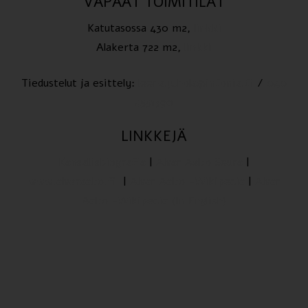
VAPAAT TOIMITILAT
Katutasossa 430 m2,
linkki
Alakerta 722 m2,
linkki
Tiedustelut ja esittely:
leena.juhola@infonia.fi
/
040
4551390
LINKKEJÄ
Kansallisbiografia
|
Alvar Aalto Seura
|
www.alvaraalto.fi
|
Alvar Aalto -Wikipedia
|
Alvar
Aalto -Wikipedia (In English)