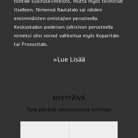
tontille sijoituskiinteistö, mutta myös toimitilat
itselleen. Nimensä Rautatalo sai näiden
ensimmäisten omistajien perusteella.
Keskuskadun puoleisen julkisivun perusteella
nimeksi olisi voinut valikoitua myös Kuparitalo
tai Pronssitalo.
»Lue Lisää
NYKYPÄIVÄ
Tänä päivänä rakennuksessa toimivat: