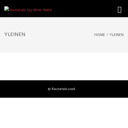
Toggl
navig
YLEINEN
HOME
/
YLEINEN
© Rautatalo
2026